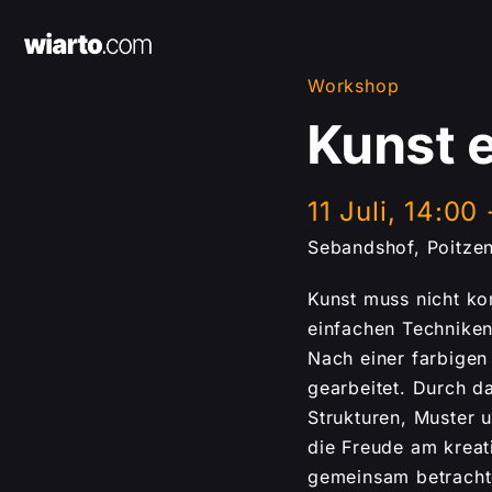
Skip
to
content
Workshop
Kunst e
11 Juli, 14:00
Sebandshof, Poitze
Kunst muss nicht kom
einfachen Techniken
Nach einer farbigen
gearbeitet. Durch d
Strukturen, Muster 
die Freude am krea
gemeinsam betrachte