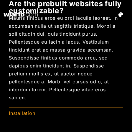
Are the prebuilt websites fully
Skip
customizable?
to
Toggl
Mauris finibus eros eu orci iaculis laoreet. In
content
Navig
accumsan nulla ut sagittis tristique. Morbi a
Artists
sollicitudin dui, quis tincidunt purus.
Pellentesque eu lacinia lacus. Vestibulum
Impressionen
tincidunt erat ac massa gravida accumsan.
Suspendisse finibus commodo arcu, sed
dapibus enim tincidunt in. Suspendisse
Kurse & Workshops
pretium mollis ex, ut auctor neque
pellentesque a. Morbi vel cursus odio, at
interdum lorem. Pellentesque vitae eros
sapien.
Installation